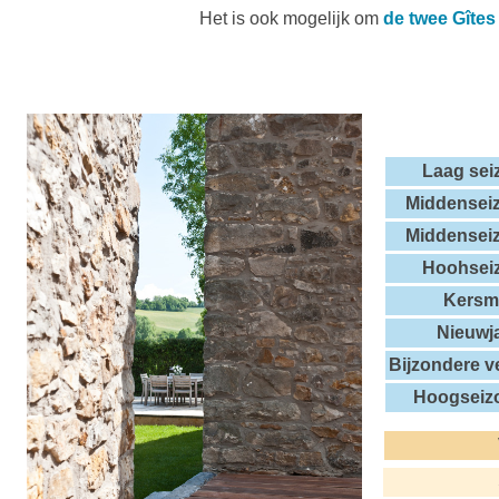
Het is ook mogelijk om
de twee Gîtes
Laag sei
Middensei
Middensei
Hoohsei
Kersm
Nieuwj
Bijzondere v
Hoogseiz