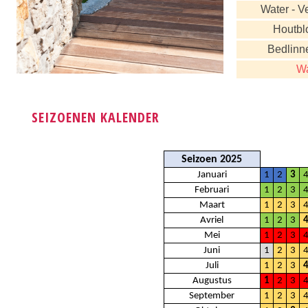
Water - Ve
Houtblo
Bedlinn
Wa
SEIZOENEN KALENDER
Seizoen 2025
Januari
1
2
3
Februari
1
2
3
Maart
1
2
3
Avriel
1
2
3
Mei
1
2
3
Juni
1
2
3
Juli
1
2
3
Augustus
1
2
3
September
1
2
3